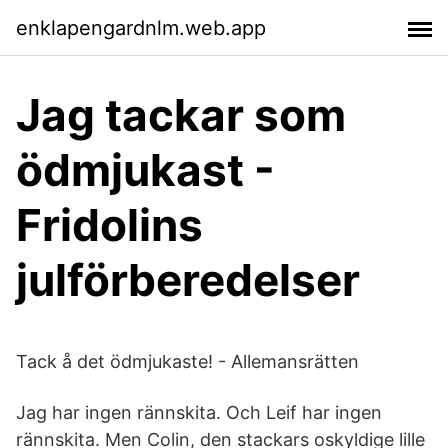
enklapengardnlm.web.app
Jag tackar som
ödmjukast -
Fridolins
julförberedelser
Tack å det ödmjukaste! - Allemansrätten
Jag har ingen rännskita. Och Leif har ingen
rännskita. Men Colin, den stackars oskyldige lille