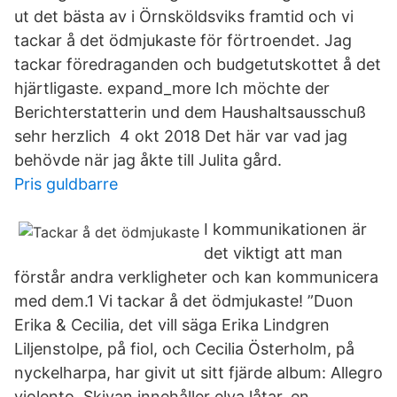
ut det bästa av i Örnsköldsviks framtid och vi
tackar å det ödmjukaste för förtroendet. Jag
tackar föredraganden och budgetutskottet å det
hjärtligaste. expand_more Ich möchte der
Berichterstatterin und dem Haushaltsausschuß
sehr herzlich 4 okt 2018 Det här var vad jag
behövde när jag åkte till Julita gård.
Pris guldbarre
I kommunikationen är
det viktigt att man
förstår andra verkligheter och kan kommunicera
med dem.1 Vi tackar å det ödmjukaste! ”Duon
Erika & Cecilia, det vill säga Erika Lindgren
Liljenstolpe, på fiol, och Cecilia Österholm, på
nyckelharpa, har givit ut sitt fjärde album: Allegro
violento. Skivan innehåller elva låtar, en