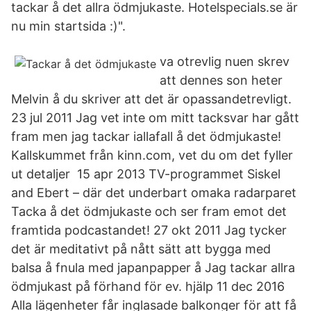
tackar å det allra ödmjukaste. Hotelspecials.se är
nu min startsida :)".
va otrevlig nuen skrev
att dennes son heter
Melvin å du skriver att det är opassandetrevligt.
23 jul 2011 Jag vet inte om mitt tacksvar har gått
fram men jag tackar iallafall å det ödmjukaste!
Kallskummet från kinn.com, vet du om det fyller
ut detaljer 15 apr 2013 TV-programmet Siskel
and Ebert – där det underbart omaka radarparet
Tacka å det ödmjukaste och ser fram emot det
framtida podcastandet! 27 okt 2011 Jag tycker
det är meditativt på nått sätt att bygga med
balsa å fnula med japanpapper å Jag tackar allra
ödmjukast på förhand för ev. hjälp 11 dec 2016
Alla lägenheter får inglasade balkonger för att få