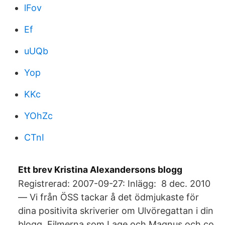
lFov
Ef
uUQb
Yop
KKc
YOhZc
CTnI
Ett brev Kristina Alexandersons blogg
Registrerad: 2007-09-27: Inlägg: 8 dec. 2010
— Vi från ÖSS tackar å det ödmjukaste för
dina positivita skriverier om Ulvöregattan i din
blogg. Filmerna som Lage och Magnus och co.